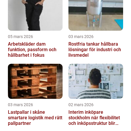
05 mars 2026
03 mars 2026
Arbetskläder dam
Rostfria tankar hållbara
funktion, passform och
lösningar för industri och
hållbarhet i fokus
livsmedel
03 mars 2026
02 mars 2026
Lastpallar i skåne
Interim inköpare
smartare logistik med rätt
stockholm när flexibilitet
pallpartner
och inköpsstruktur blir
affärskritiskt