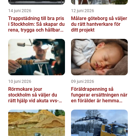
14 juni 2026
12 juni 2026
Trappstädning till bra pris
Målare göteborg så väljer
i Stockholm: Så skapar du
du rätt hantverkare för
rena, trygga och hållbara
ditt projekt
trapphus
10 juni 2026
09 juni 2026
Rörmokare jour
Föräldrapenning så
stockholm så väljer du
fungerar ersättningen när
rätt hjälp vid akuta vvs-
en förälder är hemma
problem
med barn