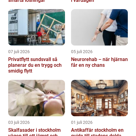
smarta lösningar
i vardagen
07 juli 2026
05 juli 2026
Privatflytt sundsvall så
Neurorehab – när hjärnan
planerar du en trygg och
får en ny chans
smidig flytt
03 juli 2026
01 juli 2026
Skalfasader i stockholm
Antikaffär stockholm en
vägen till ett jämnt och
guide till stadens dolda