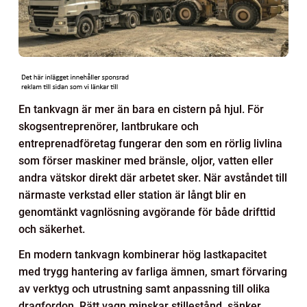
En tankvagn är mer än bara en cistern på hjul. För
skogsentreprenörer, lantbrukare och
entreprenadföretag fungerar den som en rörlig livlina
som förser maskiner med bränsle, oljor, vatten eller
andra vätskor direkt där arbetet sker. När avståndet till
närmaste verkstad eller station är långt blir en
genomtänkt vagnlösning avgörande för både drifttid
och säkerhet.
En modern tankvagn kombinerar hög lastkapacitet
med trygg hantering av farliga ämnen, smart förvaring
av verktyg och utrustning samt anpassning till olika
dragfordon. Rätt vagn minskar stillestånd, sänker