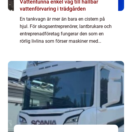
Vattentunna enkel väg till hållbar
vattenförvaring i trädgården
En tankvagn är mer än bara en cistern på
hjul. För skogsentreprenörer, lantbrukare och
entreprenadföretag fungerar den som en
rörlig livlina som förser maskiner med
bränsle, oljor, vatten eller andra v&au...