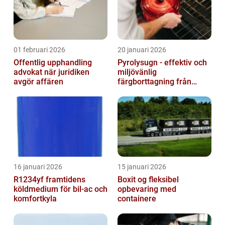
01 februari 2026
20 januari 2026
Offentlig upphandling
Pyrolysugn - effektiv och
advokat när juridiken
miljövänlig
avgör affären
färgborttagning från
metall
16 januari 2026
15 januari 2026
R1234yf framtidens
Boxit og fleksibel
köldmedium för bil-ac och
opbevaring med
komfortkyla
containere