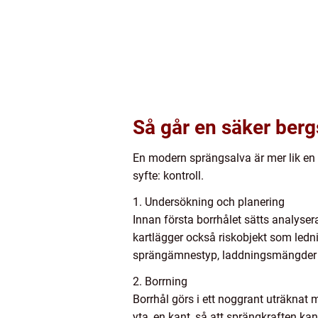
Så går en säker bergs
En modern sprängsalva är mer lik en 
syfte: kontroll.
1. Undersökning och planering
Innan första borrhålet sätts analyse
kartlägger också riskobjekt som ledn
sprängämnestyp, laddningsmängder 
2. Borrning
Borrhål görs i ett noggrant uträknat m
yta, en kant, så att sprängkraften kan 