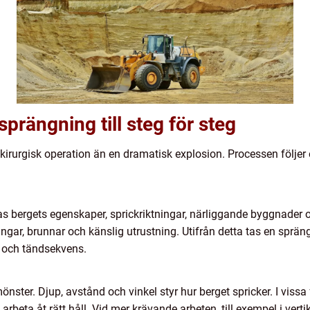
prängning till steg för steg
kirurgisk operation än en dramatisk explosion. Processen följer
ras bergets egenskaper, sprickriktningar, närliggande byggnader
ingar, brunnar och känslig utrustning. Utifrån detta tas en sprä
och tändsekvens.
önster. Djup, avstånd och vinkel styr hur berget spricker. I vissa
arbeta åt rätt håll. Vid mer krävande arbeten, till exempel i vertik