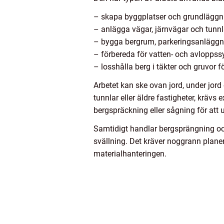
– skapa byggplatser och grundläggni
– anlägga vägar, järnvägar och tunnl
– bygga bergrum, parkeringsanläggn
– förbereda för vatten- och avloppss
– losshålla berg i täkter och gruvor f
Arbetet kan ske ovan jord, under jord 
tunnlar eller äldre fastigheter, kr
bergspräckning eller sågning för att u
Samtidigt handlar bergsprängning ock
svällning. Det kräver noggrann planer
materialhanteringen.