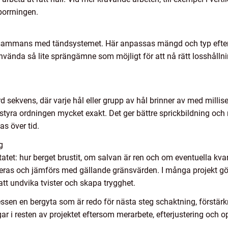
borrningen.
llsammans med tändsystemet. Här anpassas mängd och typ efter b
använda så lite sprängämne som möjligt för att nå rätt losshållni
d sekvens, där varje hål eller grupp av hål brinner av med milli
tyra ordningen mycket exakt. Det ger bättre sprickbildning och
s över tid.
g
tatet: hur berget brustit, om salvan är ren och om eventuella kv
seras och jämförs med gällande gränsvärden. I många projekt gö
 att undvika tvister och skapa trygghet.
essen en bergyta som är redo för nästa steg schaktning, förstärkn
ar i resten av projektet eftersom merarbete, efterjustering och