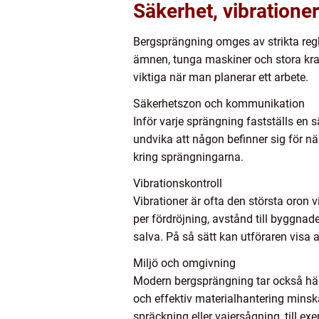
Säkerhet, vibrationer
Bergsprängning omges av strikta regl
ämnen, tunga maskiner och stora kraf
viktiga när man planerar ett arbete.
Säkerhetszon och kommunikation
Inför varje sprängning fastställs en 
undvika att någon befinner sig för 
kring sprängningarna.
Vibrationskontroll
Vibrationer är ofta den största oro
per fördröjning, avstånd till byggnad
salva. På så sätt kan utföraren visa a
Miljö och omgivning
Modern bergsprängning tar också hän
och effektiv materialhantering mins
spräckning eller vajersågning, till ex