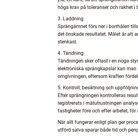
höga krav på toleranser och rakhet i 
3. Laddning
Sprängämnet förs ner i borrhålen ti
det önskade resultatet. Målet är att 
stenkast.
4. Tändning
Tändningen sker oftast i en noga styr
elektroniska sprängkapslar kan man s
omgivningen, eftersom kraften fördela
5. Kontroll, besiktning och uppföljnin
Efter sprängningen kontrolleras resul
registrerats i mätutrustningen analy
fastigheter före och efter arbetet, för
När allt fungerar enligt plan ger proc
utförd salva sparar både tid och peng