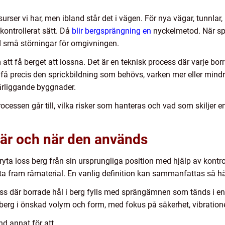
urser vi har, men ibland står det i vägen. För nya vägar, tunnlar,
 kontrollerat sätt. Då
blir bergsprängning en
nyckelmetod. När sp
d små störningar för omgivningen.
tt få berget att lossna. Det är en teknisk process där varje borr
t få precis den sprickbildning som behövs, varken mer eller min
 närliggande byggnader.
cessen går till, vilka risker som hanteras och vad som skiljer 
är och när den används
yta loss berg från sin ursprungliga position med hjälp av kontrol
ta fram råmaterial. En vanlig definition kan sammanfattas så hä
ss där borrade hål i berg fylls med sprängämnen som tänds i en
s berg i önskad volym och form, med fokus på säkerhet, vibration
d annat för att