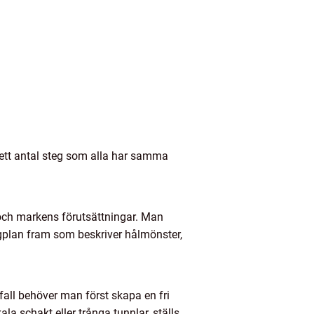
 ett antal steg som alla har samma
 och markens förutsättningar. Man
ngplan fram som beskriver hålmönster,
 fall behöver man först skapa en fri
ala schakt eller trånga tunnlar, ställs