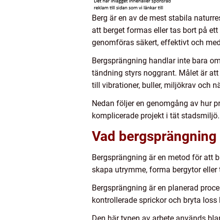
Berg är en av de mest stabila naturres
att berget formas eller tas bort på ett
genomföras säkert, effektivt och me
Bergsprängning handlar inte bara om a
tändning styrs noggrant. Målet är at
till vibrationer, buller, miljökrav och
Nedan följer en genomgång av hur pro
komplicerade projekt i tät stadsmiljö.
Vad bergsprängning 
Bergsprängning är en metod för att br
skapa utrymme, forma bergytor eller 
Bergsprängning är en planerad proce
kontrollerade sprickor och bryta los
Den här typen av arbete används blan