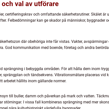
 och val av utförare
er, certifieringskrav och omfattande säkerhetsrutiner. Skälet är
ter. Felbedömningar kan ge skador på människor, byggnader och
säkerhetszon där obehöriga inte får vistas. Vakter, avspärrningar
nära. God kommunikation med boende, företag och andra berörda
n vid sprängning i bebyggda områden. För att hålla dem inom t
er, sprängplan och tändsekvens. Vibrationsmätare placeras vid kä
tt arbetet hållits inom gällande normer.
syn till buller, damm och påverkan på mark och vatten. Täckmat
kar störningar. I vissa fall kombineras sprängning med mer s
empel nära kulturhistoriskt värdefulla byggnader.