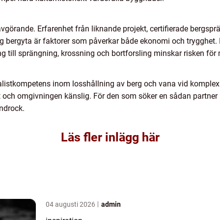
 avgörande. Erfarenhet från liknande projekt, certifierade bergsprä
rdig bergyta är faktorer som påverkar både ekonomi och trygghet
g till sprängning, krossning och bortforsling minskar risken för
istkompetens inom losshållning av berg och vana vid komplexa 
tight och omgivningen känslig. För den som söker en sådan partn
androck.
Läs fler inlägg här
04 augusti 2026
admin