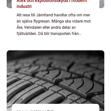
Atex och explosionsskydd i modern
industri
Att resa till Jämtland handlar ofta om mer
än själva flygresan. Många ska vidare mot
Åre, Vemdalen eller andra delar av
fjällvärlden. Då blir transporten från
flygplatsen avgörande för hur resan upplevs.
En flygtaxi östersund ger en direkt och
bekväm...