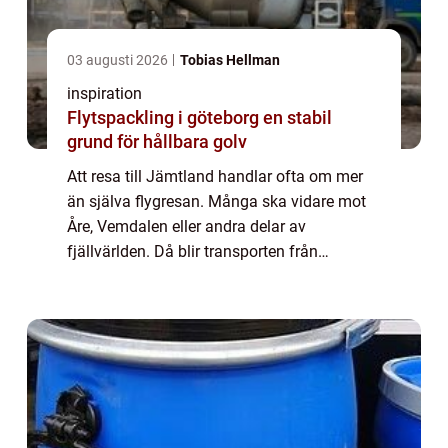
03 augusti 2026
Tobias Hellman
inspiration
Flytspackling i göteborg en stabil
grund för hållbara golv
Att resa till Jämtland handlar ofta om mer
än själva flygresan. Många ska vidare mot
Åre, Vemdalen eller andra delar av
fjällvärlden. Då blir transporten från
flygplatsen avgörande för hur resan upplevs.
En flygtaxi östersund ger en direkt och
bekväm...