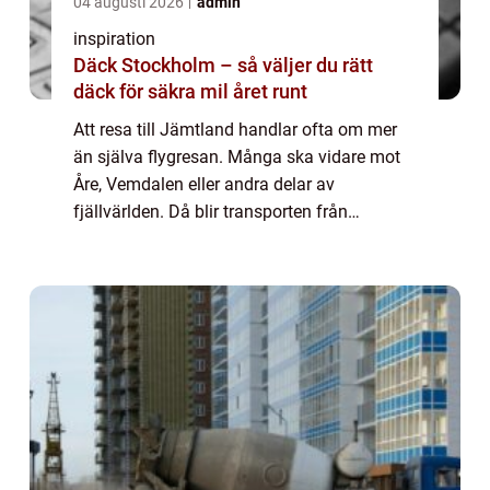
04 augusti 2026
admin
inspiration
Däck Stockholm – så väljer du rätt
däck för säkra mil året runt
Att resa till Jämtland handlar ofta om mer
än själva flygresan. Många ska vidare mot
Åre, Vemdalen eller andra delar av
fjällvärlden. Då blir transporten från
flygplatsen avgörande för hur resan upplevs.
En flygtaxi östersund ger en direkt och
bekväm...