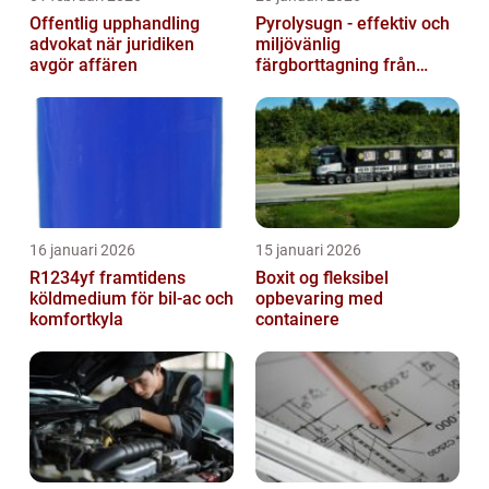
Offentlig upphandling
Pyrolysugn - effektiv och
advokat när juridiken
miljövänlig
avgör affären
färgborttagning från
metall
16 januari 2026
15 januari 2026
R1234yf framtidens
Boxit og fleksibel
köldmedium för bil-ac och
opbevaring med
komfortkyla
containere