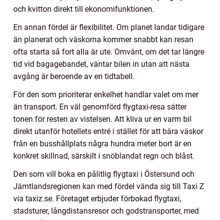
och kvitton direkt till ekonomifunktionen.
En annan fördel är flexibilitet. Om planet landar tidigare
än planerat och väskorna kommer snabbt kan resan
ofta starta så fort alla är ute. Omvänt, om det tar längre
tid vid bagagebandet, väntar bilen in utan att nästa
avgång är beroende av en tidtabell.
För den som prioriterar enkelhet handlar valet om mer
än transport. En väl genomförd flygtaxi-resa sätter
tonen för resten av vistelsen. Att kliva ur en varm bil
direkt utanför hotellets entré i stället för att bära väskor
från en busshållplats några hundra meter bort är en
konkret skillnad, särskilt i snöblandat regn och blåst.
Den som vill boka en pålitlig flygtaxi i Östersund och
Jämtlandsregionen kan med fördel vända sig till Taxi Z
via taxiz.se. Företaget erbjuder förbokad flygtaxi,
stadsturer, långdistansresor och godstransporter, med