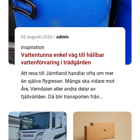
02 augusti 2026
admin
inspiration
Vattentunna enkel väg till hållbar
vattenförvaring i trädgården
Att resa till Jämtland handlar ofta om mer
än själva flygresan. Många ska vidare mot
Åre, Vemdalen eller andra delar av
fjällvärlden. Då blir transporten från
flygplatsen avgörande för hur resan upplevs.
En flygtaxi östersund ger en direkt och
bekväm...