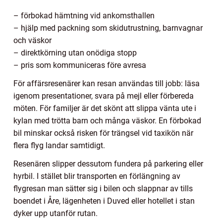
– förbokad hämtning vid ankomsthallen
– hjälp med packning som skidutrustning, barnvagnar
och väskor
– direktkörning utan onödiga stopp
– pris som kommuniceras före avresa
För affärsresenärer kan resan användas till jobb: läsa
igenom presentationer, svara på mejl eller förbereda
möten. För familjer är det skönt att slippa vänta ute i
kylan med trötta barn och många väskor. En förbokad
bil minskar också risken för trängsel vid taxikön när
flera flyg landar samtidigt.
Resenären slipper dessutom fundera på parkering eller
hyrbil. I stället blir transporten en förlängning av
flygresan man sätter sig i bilen och slappnar av tills
boendet i Åre, lägenheten i Duved eller hotellet i stan
dyker upp utanför rutan.