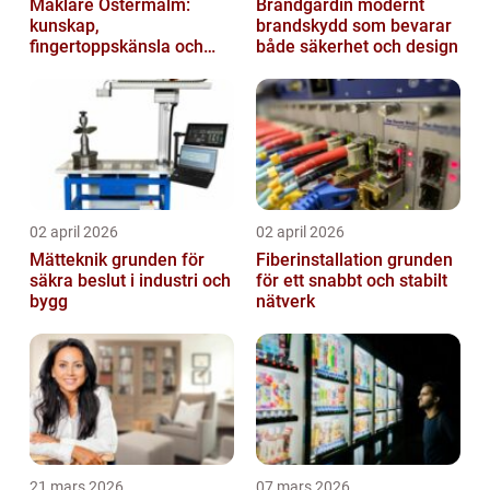
Mäklare Östermalm:
Brandgardin modernt
kunskap,
brandskydd som bevarar
fingertoppskänsla och
både säkerhet och design
trygg försäljning
02 april 2026
02 april 2026
Mätteknik grunden för
Fiberinstallation grunden
säkra beslut i industri och
för ett snabbt och stabilt
bygg
nätverk
21 mars 2026
07 mars 2026