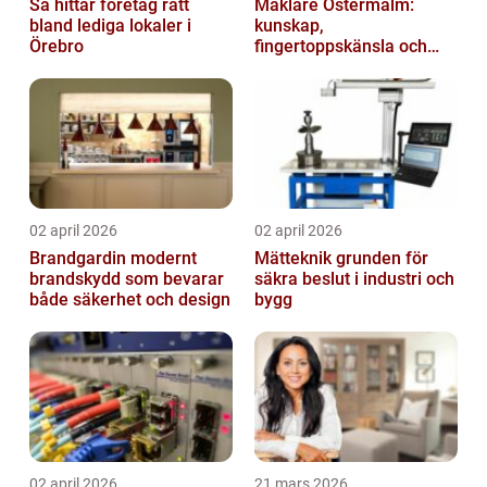
Så hittar företag rätt
Mäklare Östermalm:
bland lediga lokaler i
kunskap,
Örebro
fingertoppskänsla och
trygg försäljning
02 april 2026
02 april 2026
Brandgardin modernt
Mätteknik grunden för
brandskydd som bevarar
säkra beslut i industri och
både säkerhet och design
bygg
02 april 2026
21 mars 2026