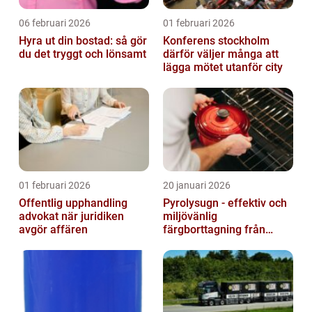
06 februari 2026
01 februari 2026
Hyra ut din bostad: så gör
Konferens stockholm
du det tryggt och lönsamt
därför väljer många att
lägga mötet utanför city
01 februari 2026
20 januari 2026
Offentlig upphandling
Pyrolysugn - effektiv och
advokat när juridiken
miljövänlig
avgör affären
färgborttagning från
metall