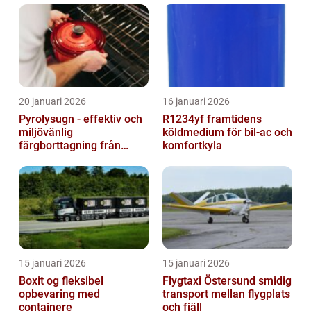
20 januari 2026
16 januari 2026
Pyrolysugn - effektiv och
R1234yf framtidens
miljövänlig
köldmedium för bil-ac och
färgborttagning från
komfortkyla
metall
15 januari 2026
15 januari 2026
Boxit og fleksibel
Flygtaxi Östersund smidig
opbevaring med
transport mellan flygplats
containere
och fjäll