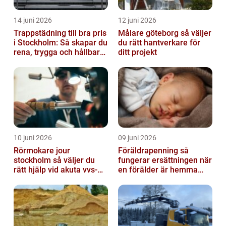
14 juni 2026
12 juni 2026
Trappstädning till bra pris
Målare göteborg så väljer
i Stockholm: Så skapar du
du rätt hantverkare för
rena, trygga och hållbara
ditt projekt
trapphus
10 juni 2026
09 juni 2026
Rörmokare jour
Föräldrapenning så
stockholm så väljer du
fungerar ersättningen när
rätt hjälp vid akuta vvs-
en förälder är hemma
problem
med barn