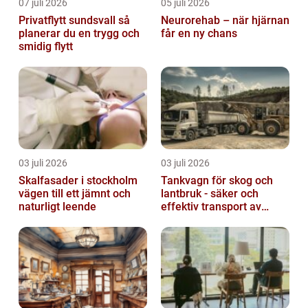
07 juli 2026
05 juli 2026
Privatflytt sundsvall så
Neurorehab – när hjärnan
planerar du en trygg och
får en ny chans
smidig flytt
03 juli 2026
03 juli 2026
Skalfasader i stockholm
Tankvagn för skog och
vägen till ett jämnt och
lantbruk - säker och
naturligt leende
effektiv transport av
vätskor