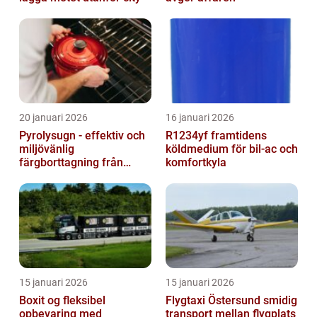
20 januari 2026
16 januari 2026
Pyrolysugn - effektiv och
R1234yf framtidens
miljövänlig
köldmedium för bil-ac och
färgborttagning från
komfortkyla
metall
15 januari 2026
15 januari 2026
Boxit og fleksibel
Flygtaxi Östersund smidig
opbevaring med
transport mellan flygplats