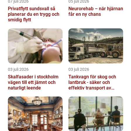
07 juli 2026
05 juli 2026
Privatflytt sundsvall så
Neurorehab – när hjärnan
planerar du en trygg och
får en ny chans
smidig flytt
03 juli 2026
03 juli 2026
Skalfasader i stockholm
Tankvagn för skog och
vägen till ett jämnt och
lantbruk - säker och
naturligt leende
effektiv transport av
vätskor