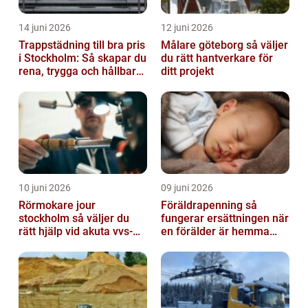
14 juni 2026
12 juni 2026
Trappstädning till bra pris
Målare göteborg så väljer
i Stockholm: Så skapar du
du rätt hantverkare för
rena, trygga och hållbara
ditt projekt
trapphus
10 juni 2026
09 juni 2026
Rörmokare jour
Föräldrapenning så
stockholm så väljer du
fungerar ersättningen när
rätt hjälp vid akuta vvs-
en förälder är hemma
problem
med barn