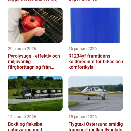
20 januari 2026
16 januari 2026
Pyrolysugn - effektiv och
R1234yf framtidens
miljövänlig
köldmedium för bil-ac och
färgborttagning från
komfortkyla
metall
15 januari 2026
15 januari 2026
Boxit og fleksibel
Flygtaxi Östersund smidig
opbevaring med
transport mellan flygplats