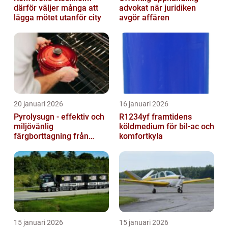
därför väljer många att
advokat när juridiken
lägga mötet utanför city
avgör affären
20 januari 2026
16 januari 2026
Pyrolysugn - effektiv och
R1234yf framtidens
miljövänlig
köldmedium för bil-ac och
färgborttagning från
komfortkyla
metall
15 januari 2026
15 januari 2026