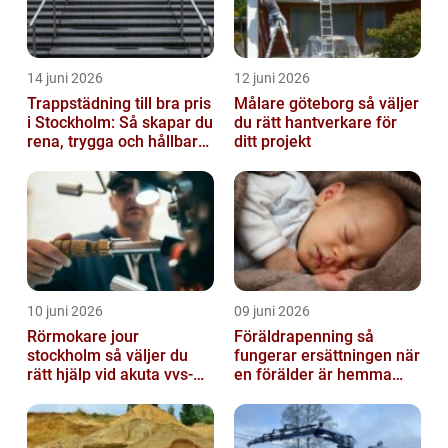
14 juni 2026
12 juni 2026
Trappstädning till bra pris
Målare göteborg så väljer
i Stockholm: Så skapar du
du rätt hantverkare för
rena, trygga och hållbara
ditt projekt
trapphus
10 juni 2026
09 juni 2026
Rörmokare jour
Föräldrapenning så
stockholm så väljer du
fungerar ersättningen när
rätt hjälp vid akuta vvs-
en förälder är hemma
problem
med barn