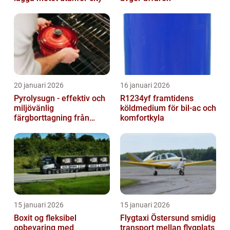
20 januari 2026
16 januari 2026
Pyrolysugn - effektiv och
R1234yf framtidens
miljövänlig
köldmedium för bil-ac och
färgborttagning från
komfortkyla
metall
15 januari 2026
15 januari 2026
Boxit og fleksibel
Flygtaxi Östersund smidig
opbevaring med
transport mellan flygplats