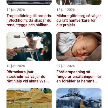
14 juni 2026
12 juni 2026
Trappstädning till bra pris
Målare göteborg så väljer
i Stockholm: Så skapar du
du rätt hantverkare för
rena, trygga och hållbara
ditt projekt
trapphus
10 juni 2026
09 juni 2026
Rörmokare jour
Föräldrapenning så
stockholm så väljer du
fungerar ersättningen när
rätt hjälp vid akuta vvs-
en förälder är hemma
problem
med barn