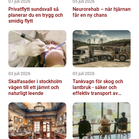
07 juli 2026
05 juli 2026
Privatflytt sundsvall så
Neurorehab – när hjärnan
planerar du en trygg och
får en ny chans
smidig flytt
03 juli 2026
03 juli 2026
Skalfasader i stockholm
Tankvagn för skog och
vägen till ett jämnt och
lantbruk - säker och
naturligt leende
effektiv transport av
vätskor