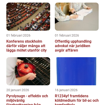
situation
01 februari 2026
01 februari 2026
Konferens stockholm
Offentlig upphandling
därför väljer många att
advokat när juridiken
lägga mötet utanför city
avgör affären
20 januari 2026
16 januari 2026
Pyrolysugn - effektiv och
R1234yf framtidens
miljövänlig
köldmedium för bil-ac och
färgborttagning från
komfortkyla