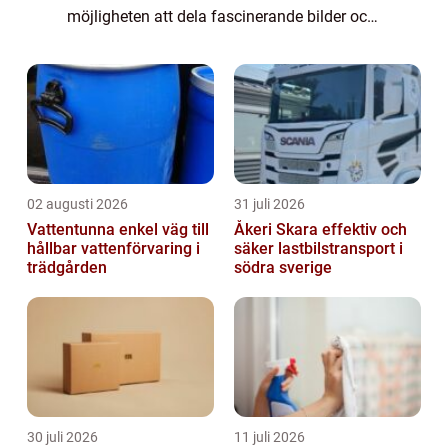
möjligheten att dela fascinerande bilder och
videor, har det blivit ett oumbärligt verktyg
inom forskning, ...
02 augusti 2026
31 juli 2026
Vattentunna enkel väg till
Åkeri Skara effektiv och
hållbar vattenförvaring i
säker lastbilstransport i
trädgården
södra sverige
30 juli 2026
11 juli 2026