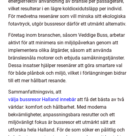
energieffektiv användning av bränsle per passagerare,
vilket resulterar i en lägre koldioxidutsläpp per individ.
För medvetna resenärer som vill minska sitt ekologiska
fotavtryck, utgör bussresor därför ett utmärkt alternativ.
Företag inom branschen, såsom Veddige Buss, arbetar
aktivt för att minimera sin miljöpåverkan genom att
implementera olika åtgärder, såsom att använda
bränslesnåla motorer och erbjuda samåkningstjänster.
Dessa insatser hjälper resenärer att göra smartare val
för både plånbok och miljö, vilket i förlängningen bidrar
till ett mer hållbart resande.
Sammanfattningsvis, att
välja bussresor Halland innebär
att få det bästa av två
världar: komfort och hållbarhet. Med moderna
bekvämligheter, anpassningsbara resrutter och ett
miljövänligt fokus är bussresor ett utmärkt sätt att
utforska hela Halland. För de som söker en pålitlig och