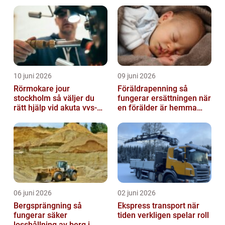
trapphus
10 juni 2026
09 juni 2026
Rörmokare jour
Föräldrapenning så
stockholm så väljer du
fungerar ersättningen när
rätt hjälp vid akuta vvs-
en förälder är hemma
problem
med barn
06 juni 2026
02 juni 2026
Bergsprängning så
Ekspress transport när
fungerar säker
tiden verkligen spelar roll
losshållning av berg i