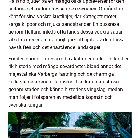
Halland bjuder på en mängd olika upplevelser för den
historie- och naturintresserade resenären. Området är
känt för sina vackra kustlinjer, där Kattegatt möter
karga klippor och mjuka sandstränder. En bussresa
genom Halland inleds ofta längs dessa vackra vägar,
vilket ger resenärerna möjlighet att njuta av den friska
havsluften och det enastående landskapet.
För den som är intresserad av kultur erbjuder Halland en
rik historia med många sevärdheter, bland annat det
majestätiska Varbergs fästning och de charmiga
kullerstensgatorna i Halmstad. Här kan man strosa
genom staden och känna historiens vingslag, medan
man följer i fotspåren av medeltida köpmän och
svenska kungar.