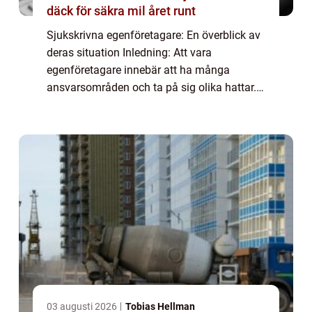
däck för säkra mil året runt
Sjukskrivna egenföretagare: En överblick av
deras situation Inledning: Att vara
egenföretagare innebär att ha många
ansvarsområden och ta på sig olika hattar.
Men vad händer när en egenföretagare blir
sjuk? I denna artikel kommer vi att fördjupa
oss ...
03 augusti 2026
Tobias Hellman