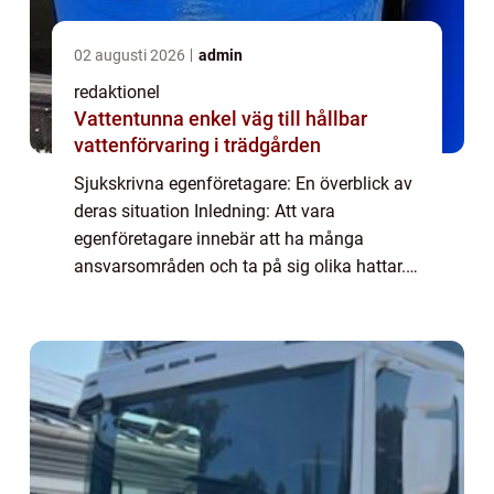
02 augusti 2026
admin
redaktionel
Vattentunna enkel väg till hållbar
vattenförvaring i trädgården
Sjukskrivna egenföretagare: En överblick av
deras situation Inledning: Att vara
egenföretagare innebär att ha många
ansvarsområden och ta på sig olika hattar.
Men vad händer när en egenföretagare blir
sjuk? I denna artikel kommer vi att fördjupa
oss ...