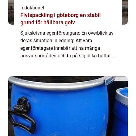
redaktionel
Flytspackling i göteborg en stabil
grund för hållbara golv
Sjukskrivna egenföretagare: En överblick av
deras situation Inledning: Att vara
egenföretagare innebär att ha många
ansvarsområden och ta på sig olika hattar.
Men vad händer när en egenföretagare blir
sjuk? I denna artikel kommer vi att fördjupa
oss ...