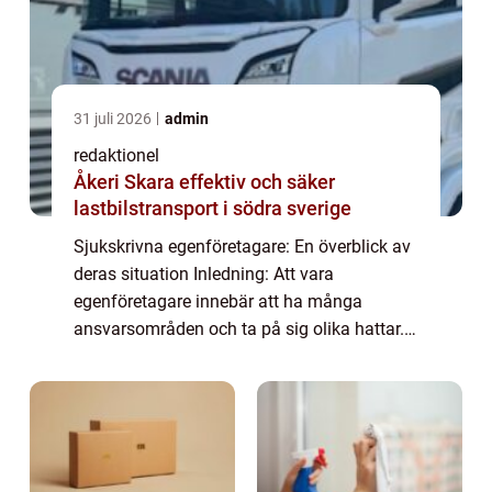
31 juli 2026
admin
redaktionel
Åkeri Skara effektiv och säker
lastbilstransport i södra sverige
Sjukskrivna egenföretagare: En överblick av
deras situation Inledning: Att vara
egenföretagare innebär att ha många
ansvarsområden och ta på sig olika hattar.
Men vad händer när en egenföretagare blir
sjuk? I denna artikel kommer vi att fördjupa
oss ...