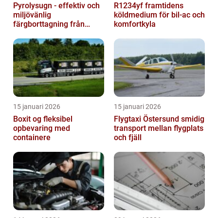
Pyrolysugn - effektiv och
R1234yf framtidens
miljövänlig
köldmedium för bil-ac och
färgborttagning från
komfortkyla
metall
15 januari 2026
15 januari 2026
Boxit og fleksibel
Flygtaxi Östersund smidig
opbevaring med
transport mellan flygplats
containere
och fjäll