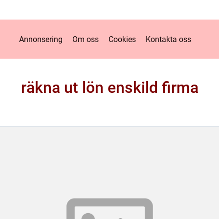
Annonsering
Om oss
Cookies
Kontakta oss
räkna ut lön enskild firma