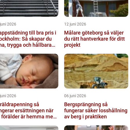
juni 2026
12 juni 2026
appstädning till bra pris i
Målare göteborg så väljer
ockholm: Så skapar du
du rätt hantverkare för ditt
na, trygga och hållbara
projekt
apphus
juni 2026
06 juni 2026
räldrapenning så
Bergsprängning så
ngerar ersättningen när
fungerar säker losshållning
 förälder är hemma med
av berg i praktiken
rn