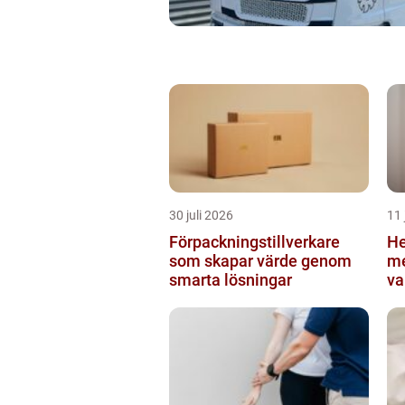
30 juli 2026
11 
Förpackningstillverkare
Hems
som skapar värde genom
me
smarta lösningar
va