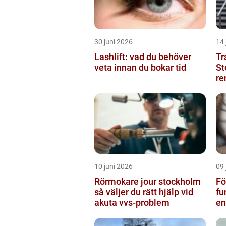
30 juni 2026
14 
Lashlift: vad du behöver
Tr
veta innan du bokar tid
St
re
tr
10 juni 2026
09 
Rörmokare jour stockholm
Fö
så väljer du rätt hjälp vid
fu
akuta vvs-problem
en
ba