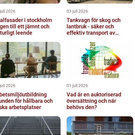
juli 2026
03 juli 2026
alfasader i stockholm
Tankvagn för skog och
gen till ett jämnt och
lantbruk - säker och
turligt leende
effektiv transport av
vätskor
juli 2026
01 juli 2026
betsmiljöutbildning
Vad är en auktoriserad
unden för hållbara och
översättning och när
iska arbetsplatser
behövs den?