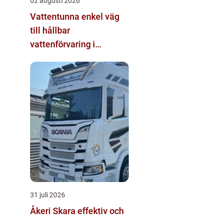
02 augusti 2026
Vattentunna enkel väg
till hållbar
vattenförvaring i
trädgården
31 juli 2026
Åkeri Skara effektiv och