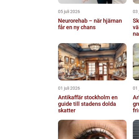
05 juli 2026
03 
Neurorehab – när hjärnan
Sk
får en ny chans
vä
na
01 juli 2026
01 
Antikaffär stockholm en
Ar
guide till stadens dolda
gr
skatter
fr