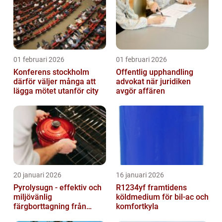
01 februari 2026
01 februari 2026
Konferens stockholm
Offentlig upphandling
därför väljer många att
advokat när juridiken
lägga mötet utanför city
avgör affären
20 januari 2026
16 januari 2026
Pyrolysugn - effektiv och
R1234yf framtidens
miljövänlig
köldmedium för bil-ac och
färgborttagning från
komfortkyla
metall