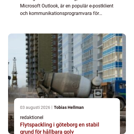
Microsoft Outlook, är en populär e-postklient
och kommunikationsprogramvara för
företag. Det är en del av Microsoft Office-
sviten och används av företag över hela
värld...
03 augusti 2026
Tobias Hellman
redaktionel
Flytspackling i göteborg en stabil
grund för hållbara golv