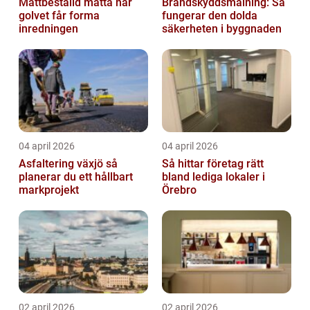
Måttbeställd matta när
Brandskyddsmålning: Så
golvet får forma
fungerar den dolda
inredningen
säkerheten i byggnaden
04 april 2026
04 april 2026
Asfaltering växjö så
Så hittar företag rätt
planerar du ett hållbart
bland lediga lokaler i
markprojekt
Örebro
02 april 2026
02 april 2026