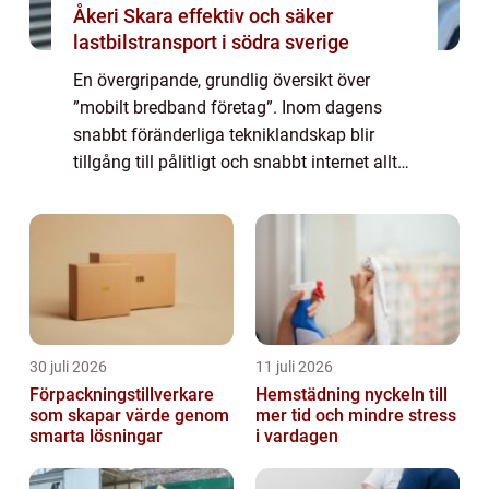
Åkeri Skara effektiv och säker
lastbilstransport i södra sverige
En övergripande, grundlig översikt över
”mobilt bredband företag”. Inom dagens
snabbt föränderliga tekniklandskap blir
tillgång till pålitligt och snabbt internet allt
viktigare, inte minst för företag. erbjuder en
flexibel och pålitlig l...
30 juli 2026
11 juli 2026
Förpackningstillverkare
Hemstädning nyckeln till
som skapar värde genom
mer tid och mindre stress
smarta lösningar
i vardagen