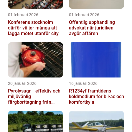
01 februari 2026
01 februari 2026
Konferens stockholm
Offentlig upphandling
därför väljer många att
advokat när juridiken
lägga mötet utanför city
avgör affären
20 januari 2026
16 januari 2026
Pyrolysugn - effektiv och
R1234yf framtidens
miljövänlig
köldmedium för bil-ac och
färgborttagning från
komfortkyla
metall