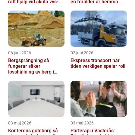
rätt hjälp vid akuta vvs-
en förälder är hemma
problem
med barn
06 juni 2026
02 juni 2026
Bergsprängning så
Ekspress transport när
fungerar säker
tiden verkligen spelar roll
losshållning av berg i
praktiken
03 maj 2026
03 maj 2026
Konferens göteborg så
Parterapi i Västerås: