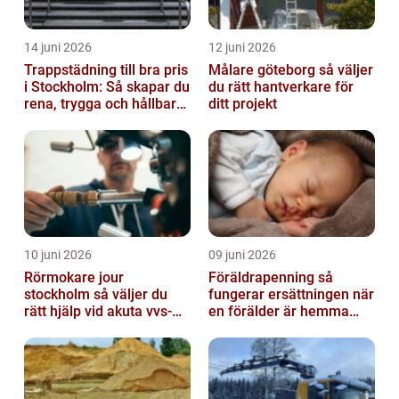
14 juni 2026
12 juni 2026
Trappstädning till bra pris
Målare göteborg så väljer
i Stockholm: Så skapar du
du rätt hantverkare för
rena, trygga och hållbara
ditt projekt
trapphus
10 juni 2026
09 juni 2026
Rörmokare jour
Föräldrapenning så
stockholm så väljer du
fungerar ersättningen när
rätt hjälp vid akuta vvs-
en förälder är hemma
problem
med barn