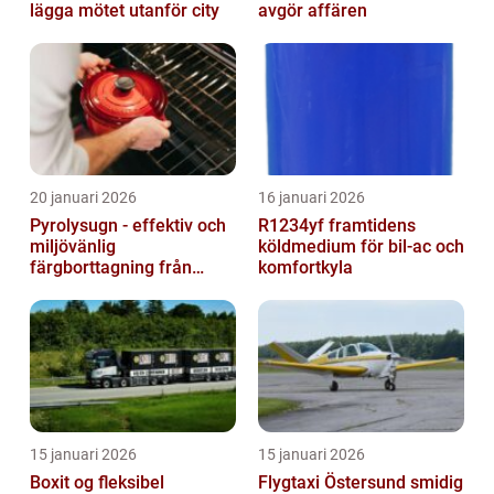
lägga mötet utanför city
avgör affären
20 januari 2026
16 januari 2026
Pyrolysugn - effektiv och
R1234yf framtidens
miljövänlig
köldmedium för bil-ac och
färgborttagning från
komfortkyla
metall
15 januari 2026
15 januari 2026
Boxit og fleksibel
Flygtaxi Östersund smidig