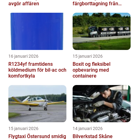
avgör affären
färgborttagning från
metall
16 januari 2026
15 januari 2026
R1234yf framtidens
Boxit og fleksibel
köldmedium för bil-ac och
opbevaring med
komfortkyla
containere
15 januari 2026
14 januari 2026
Flygtaxi Östersund smidig
Bilverkstad Skåne