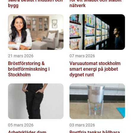
bygg
nätverk
21 mars 2026
07 mars 2026
Bröstförstoring &
Varuautomat stockholm
bröstförminskning i
smart energi på jobbet
Stockholm
dygnet runt
05 mars 2026
03 mars 2026
Arbetskläder dam
Rostfria tankar hållbara