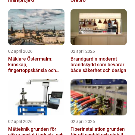
markprojekt
Örebro
02 april 2026
02 april 2026
Mäklare Östermalm:
Brandgardin modernt
kunskap,
brandskydd som bevarar
fingertoppskänsla och
både säkerhet och design
trygg försäljning
02 april 2026
02 april 2026
Mätteknik grunden för
Fiberinstallation grunden
säkra beslut i industri och
för ett snabbt och stabilt