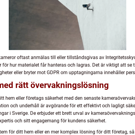
meror oftast anmälas till eller tillståndsgivas av Integritetssk
 för hur materialet får hanteras och lagras. Det är viktigt att se 
gheter eller bryter mot GDPR om upptagningarna innehåller pers
ed rätt övervakningslösning
ditt hem eller företags säkerhet med den senaste kameraövervakn
lation och underhåll är avgörande för ett effektivt och lagligt sä
ngar i Sverige. De erbjuder ett brett urval av kameraövervaknin
 expertis och sitt engagemang för kundens säkerhet.
em för ditt hem eller en mer komplex lösning för ditt företag, s