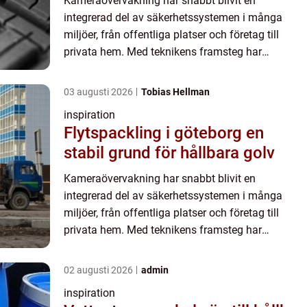
Kameraövervakning har snabbt blivit en
integrerad del av säkerhetssystemen i många
miljöer, från offentliga platser och företag till
privata hem. Med teknikens framsteg har
övervakningskameror blivit mer sofistike...
03 augusti 2026
Tobias Hellman
inspiration
Flytspackling i göteborg en
stabil grund för hållbara golv
Kameraövervakning har snabbt blivit en
integrerad del av säkerhetssystemen i många
miljöer, från offentliga platser och företag till
privata hem. Med teknikens framsteg har
övervakningskameror blivit mer sofistike...
02 augusti 2026
admin
inspiration