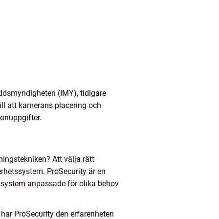
yddsmyndigheten (IMY), tidigare
till att kamerans placering och
onuppgifter.
ingstekniken? Att välja rätt
kerhetssystem. ProSecurity är en
gssystem anpassade för olika behov
å har ProSecurity den erfarenheten