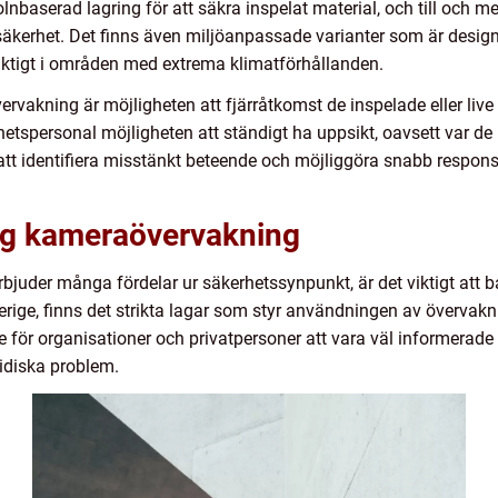
olnbaserad lagring för att säkra inspelat material, och till och 
äkerhet. Det finns även miljöanpassade varianter som är design
 viktigt i områden med extrema klimatförhållanden.
rvakning är möjligheten att fjärråtkomst de inspelade eller live 
rhetspersonal möjligheten att ständigt ha uppsikt, oavsett var d
 att identifiera misstänkt beteende och möjliggöra snabb respons
ing kameraövervakning
bjuder många fördelar ur säkerhetssynpunkt, är det viktigt att ba
Sverige, finns det strikta lagar som styr användningen av överva
de för organisationer och privatpersoner att vara väl informerade
ridiska problem.