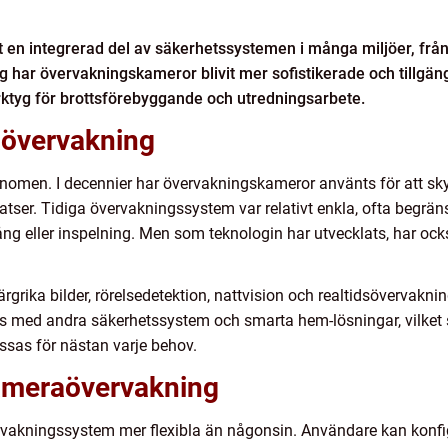
en integrerad del av säkerhetssystemen i många miljöer, från o
 har övervakningskameror blivit mer sofistikerade och tillgäng
erktyg för brottsförebyggande och utredningsarbete.
aövervakning
enomen. I decennier har övervakningskameror använts för att sk
platser. Tidiga övervakningssystem var relativt enkla, ofta begrän
illgång eller inspelning. Men som teknologin har utvecklats, ha
färgrika bilder, rörelsedetektion, nattvision och realtidsövervakn
s med andra säkerhetssystem och smarta hem-lösningar, vilket
ssas för nästan varje behov.
ameraövervakning
akningssystem mer flexibla än någonsin. Användare kan konfigu