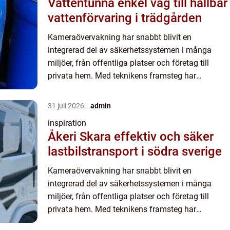
Vattentunna enkel väg till hållbar
vattenförvaring i trädgården
Kameraövervakning har snabbt blivit en
integrerad del av säkerhetssystemen i många
miljöer, från offentliga platser och företag till
privata hem. Med teknikens framsteg har
övervakningskameror blivit mer sofistike...
31 juli 2026
admin
inspiration
Åkeri Skara effektiv och säker
lastbilstransport i södra sverige
Kameraövervakning har snabbt blivit en
integrerad del av säkerhetssystemen i många
miljöer, från offentliga platser och företag till
privata hem. Med teknikens framsteg har
övervakningskameror blivit mer sofistike...