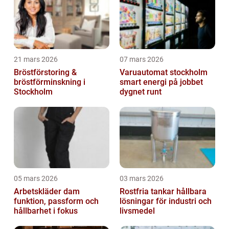
21 mars 2026
07 mars 2026
Bröstförstoring &
Varuautomat stockholm
bröstförminskning i
smart energi på jobbet
Stockholm
dygnet runt
05 mars 2026
03 mars 2026
Arbetskläder dam
Rostfria tankar hållbara
funktion, passform och
lösningar för industri och
hållbarhet i fokus
livsmedel