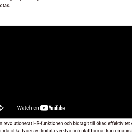
dtas.
n revolutionerat HR-funktionen och bidragit till ökad effektivite
da olika typer av digitala verktyg och plattformar kan organisa