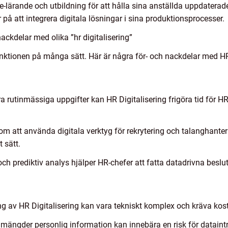
lärande och utbildning för att hålla sina anställda uppdatera
 på att integrera digitala lösningar i sina produktionsprocesser.
ckdelar med olika ”hr digitalisering”
unktionen på många sätt. Här är några för- och nackdelar med HR 
a rutinmässiga uppgifter kan HR Digitalisering frigöra tid för HR
att använda digitala verktyg för rekrytering och talanghanteri
t sätt.
och prediktiv analys hjälper HR-chefer att fatta datadrivna bes
g av HR Digitalisering kan vara tekniskt komplex och kräva kos
 mängder personlig information kan innebära en risk för dataint