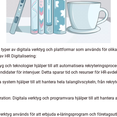
ka typer av digitala verktyg och plattformar som används för ol
v HR Digitalisering:
tyg och teknologier hjälper till att automatisera rekryteringspr
andidater för intervjuer. Detta sparar tid och resurser för HR-avde
stem hjälper till att hantera hela talanglivscykeln, från rekryte
ion: Digitala verktyg och programvara hjälper till att hantera a
 verktyg används för att erbjuda e-läringsprogram och företagsutb