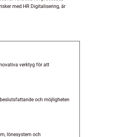
risker med HR Digitalisering, är
novativa verktyg för att
t beslutsfattande och möjligheten
tem, lönesystem och