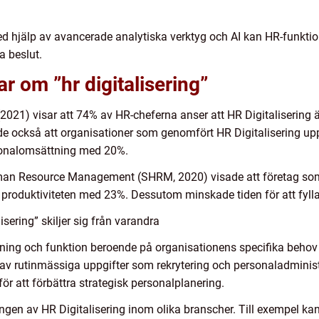
d hjälp av avancerade analytiska verktyg och AI kan HR-funktione
 beslut.
r om ”hr digitalisering”
(2021) visar att 74% av HR-cheferna anser att HR Digitalisering är
de också att organisationer som genomfört HR Digitalisering u
rsonalomsättning med 20%.
uman Resource Management (SHRM, 2020) visade att företag som 
 produktiviteten med 23%. Dessutom minskade tiden för att fyll
isering” skiljer sig från varandra
ttning och funktion beroende på organisationens specifika behov
 av rutinmässiga uppgifter som rekrytering och personaladminis
ör att förbättra strategisk personalplanering.
ingen av HR Digitalisering inom olika branscher. Till exempel ka