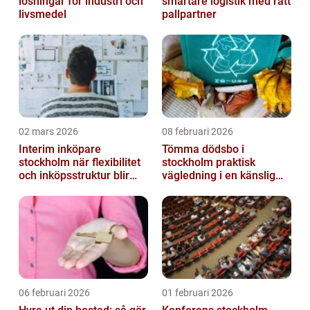
lösningar för industri och
smartare logistik med rätt
livsmedel
pallpartner
02 mars 2026
08 februari 2026
Interim inköpare
Tömma dödsbo i
stockholm när flexibilitet
stockholm praktisk
och inköpsstruktur blir
vägledning i en känslig
affärskritiskt
situation
06 februari 2026
01 februari 2026