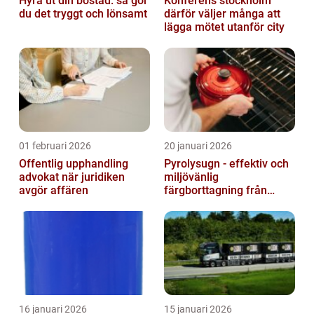
Hyra ut din bostad: så gör
Konferens stockholm
du det tryggt och lönsamt
därför väljer många att
lägga mötet utanför city
01 februari 2026
20 januari 2026
Offentlig upphandling
Pyrolysugn - effektiv och
advokat när juridiken
miljövänlig
avgör affären
färgborttagning från
metall
16 januari 2026
15 januari 2026