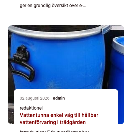
ger en grundlig översikt över e-
fakturaföretag, inklusive vad de är, olika
typer och popularitet. Dessutom presenteras
kvant...
02 augusti 2026
admin
redaktionel
Vattentunna enkel väg till hållbar
vattenförvaring i trädgården