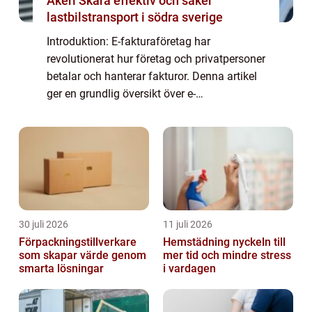
Åkeri Skara effektiv och säker
lastbilstransport i södra sverige
Introduktion: E-fakturaföretag har
revolutionerat hur företag och privatpersoner
betalar och hanterar fakturor. Denna artikel
ger en grundlig översikt över e-
fakturaföretag, inklusive vad de är, olika
typer och popularitet. Dessutom presenteras
kvant...
30 juli 2026
11 juli 2026
Förpackningstillverkare
Hemstädning nyckeln till
som skapar värde genom
mer tid och mindre stress
smarta lösningar
i vardagen