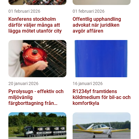
01 februari 2026
01 februari 2026
Konferens stockholm
Offentlig upphandling
därför väljer många att
advokat när juridiken
lägga mötet utanför city
avgör affären
20 januari 2026
16 januari 2026
Pyrolysugn - effektiv och
R1234yf framtidens
miljövänlig
köldmedium för bil-ac och
färgborttagning från
komfortkyla
metall