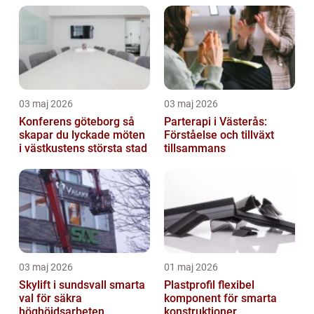
03 maj 2026
03 maj 2026
Konferens göteborg så
Parterapi i Västerås:
skapar du lyckade möten
Förståelse och tillväxt
i västkustens största stad
tillsammans
03 maj 2026
01 maj 2026
Skylift i sundsvall smarta
Plastprofil flexibel
val för säkra
komponent för smarta
höghöjdsarbeten
konstruktioner