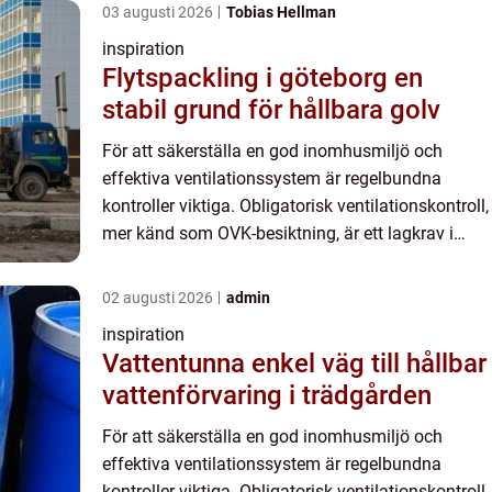
03 augusti 2026
Tobias Hellman
inspiration
Flytspackling i göteborg en
stabil grund för hållbara golv
För att säkerställa en god inomhusmiljö och
effektiva ventilationssystem är regelbundna
kontroller viktiga. Obligatorisk ventilationskontroll,
mer känd som OVK-besiktning, är ett lagkrav i
Sverige. Detta är en ...
02 augusti 2026
admin
inspiration
Vattentunna enkel väg till hållbar
vattenförvaring i trädgården
För att säkerställa en god inomhusmiljö och
effektiva ventilationssystem är regelbundna
kontroller viktiga. Obligatorisk ventilationskontroll,