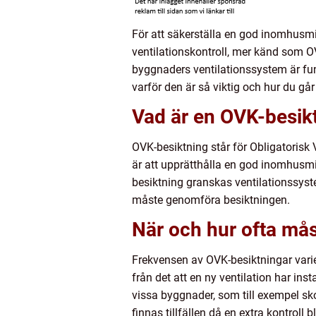
För att säkerställa en god inomhusmil
ventilationskontroll, mer känd som OVK-
byggnaders ventilationssystem är fu
varför den är så viktig och hur du går t
Vad är en OVK-besik
OVK-besiktning står för Obligatorisk 
är att upprätthålla en god inomhusmi
besiktning granskas ventilationssyste
måste genomföra besiktningen.
När och hur ofta må
Frekvensen av OVK-besiktningar varie
från det att en ny ventilation har inst
vissa byggnader, som till exempel sk
finnas tillfällen då en extra kontrol