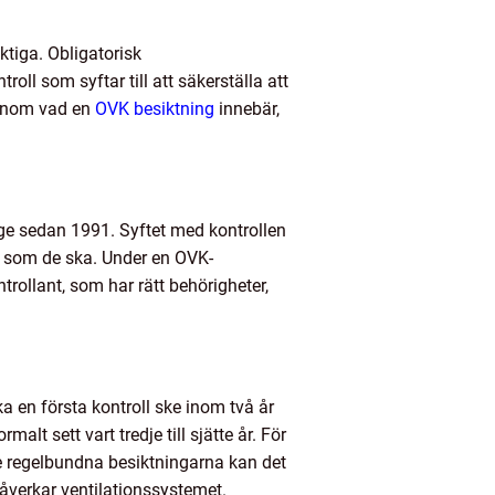
ktiga. Obligatorisk
roll som syftar till att säkerställa att
genom vad en
OVK besiktning
innebär,
ige sedan 1991. Syftet med kontrollen
r som de ska. Under en OVK-
rollant, som har rätt behörigheter,
 en första kontroll ske inom två år
alt sett vart tredje till sjätte år. För
de regelbundna besiktningarna kan det
påverkar ventilationssystemet.