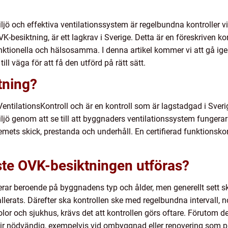
jö och effektiva ventilationssystem är regelbundna kontroller vi
besiktning, är ett lagkrav i Sverige. Detta är en föreskriven kont
nktionella och hälsosamma. I denna artikel kommer vi att gå i
ill väga för att få den utförd på rätt sätt.
tning?
VentilationsKontroll och är en kontroll som är lagstadgad i Sver
ljö genom att se till att byggnaders ventilationssystem fungera
mets skick, prestanda och underhåll. En certifierad funktionskont
ste OVK-besiktningen utföras?
rar beroende på byggnadens typ och ålder, men generellt sett ska
allerats. Därefter ska kontrollen ske med regelbundna intervall, norm
olor och sjukhus, krävs det att kontrollen görs oftare. Förutom 
l blir nödvändig, exempelvis vid ombyggnad eller renovering som 