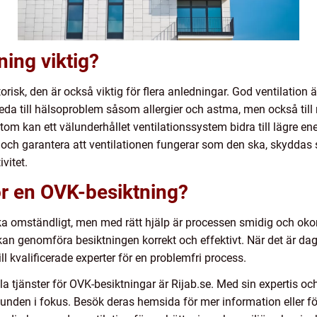
ning viktig?
orisk, den är också viktig för flera anledningar. God ventilatio
eda till hälsoproblem såsom allergier och astma, men också till n
tom kan ett välunderhållet ventilationssystem bidra till lägre 
p och garantera att ventilationen fungerar som den ska, skydda
vitet.
för en OVK-besiktning?
a omständligt, men med rätt hjälp är processen smidig och okomp
kan genomföra besiktningen korrekt och effektivt. När det är d
l kvalificerade experter för en problemfri process.
a tjänster för OVK-besiktningar är Rijab.se. Med sin expertis och 
den i fokus. Besök deras hemsida för mer information eller för a