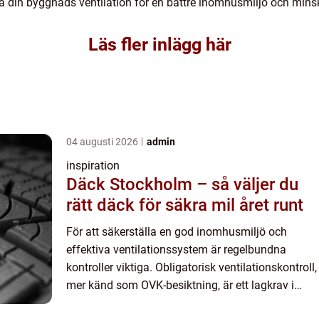
la din byggnads ventilation för en bättre inomhusmiljö och min
Läs fler inlägg här
04 augusti 2026
admin
inspiration
Däck Stockholm – så väljer du
rätt däck för säkra mil året runt
För att säkerställa en god inomhusmiljö och
effektiva ventilationssystem är regelbundna
kontroller viktiga. Obligatorisk ventilationskontroll,
mer känd som OVK-besiktning, är ett lagkrav i
Sverige. Detta är en ...