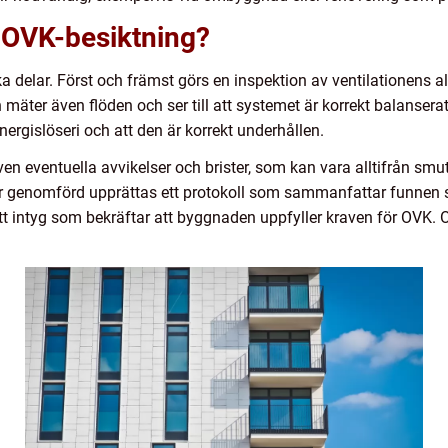
n OVK-besiktning?
 delar. Först och främst görs en inspektion av ventilationens alla 
n mäter även flöden och ser till att systemet är korrekt balanserat
 energislöseri och att den är korrekt underhållen.
ventuella avvikelser och brister, som kan vara alltifrån smutsiga
n är genomförd upprättas ett protokoll som sammanfattar funnen
 ett intyg som bekräftar att byggnaden uppfyller kraven för OVK