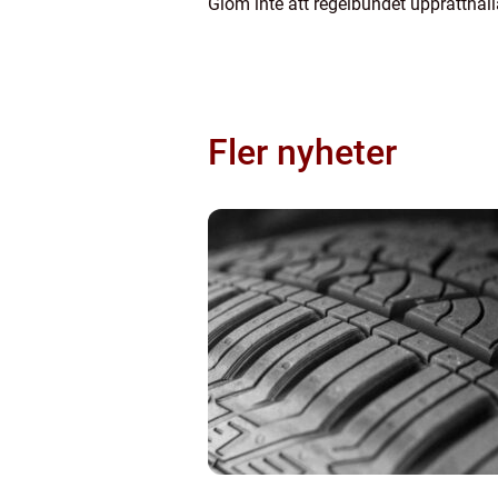
Glöm inte att regelbundet upprätthål
Fler nyheter