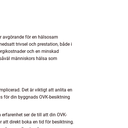
n är avgörande för en hälsosam
edsatt trivsel och prestation, både i
energikostnader och en minskad
s såväl människors hälsa som
licerad. Det är viktigt att anlita en
ags för din byggnads OVK-besiktning
erfarenhet ser de till att din OVK-
tt direkt boka en tid för besiktning.