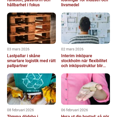
hållbarhet i fokus
livsmedel
03 mars 2026
02 mars 2026
Lastpallar i skåne
Interim inköpare
smartare logistik med rätt
stockholm när flexibilitet
pallpartner
och inköpsstruktur blir
affärskritiskt
08 februari 2026
06 februari 2026
Tömma dödsbo i
Hyra ut din bostad: så gör