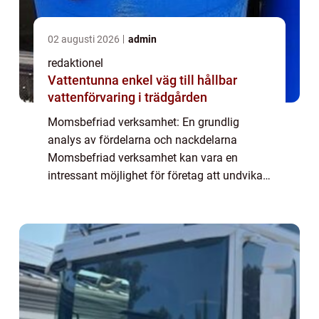
02 augusti 2026
admin
redaktionel
Vattentunna enkel väg till hållbar
vattenförvaring i trädgården
Momsbefriad verksamhet: En grundlig
analys av fördelarna och nackdelarna
Momsbefriad verksamhet kan vara en
intressant möjlighet för företag att undvika
vissa skattekostnader och därmed öka sin
konkurrenskraft på marknaden. I denna
artikel utforskar ...