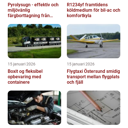
Pyrolysugn - effektiv och
R1234yf framtidens
miljövänlig
köldmedium för bil-ac och
färgborttagning från
komfortkyla
metall
15 januari 2026
15 januari 2026
Boxit og fleksibel
Flygtaxi Östersund smidig
opbevaring med
transport mellan flygplats
containere
och fjäll