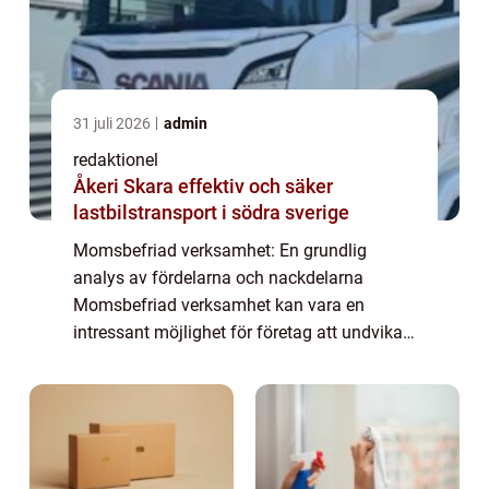
31 juli 2026
admin
redaktionel
Åkeri Skara effektiv och säker
lastbilstransport i södra sverige
Momsbefriad verksamhet: En grundlig
analys av fördelarna och nackdelarna
Momsbefriad verksamhet kan vara en
intressant möjlighet för företag att undvika
vissa skattekostnader och därmed öka sin
konkurrenskraft på marknaden. I denna
artikel utforskar ...