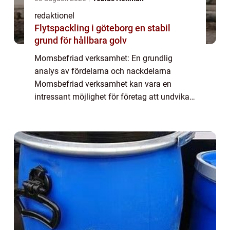
redaktionel
Flytspackling i göteborg en stabil
grund för hållbara golv
Momsbefriad verksamhet: En grundlig
analys av fördelarna och nackdelarna
Momsbefriad verksamhet kan vara en
intressant möjlighet för företag att undvika
vissa skattekostnader och därmed öka sin
konkurrenskraft på marknaden. I denna
artikel utforskar ...