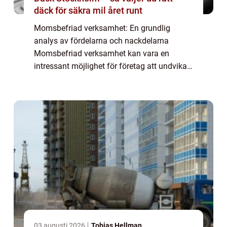
däck för säkra mil året runt
Momsbefriad verksamhet: En grundlig
analys av fördelarna och nackdelarna
Momsbefriad verksamhet kan vara en
intressant möjlighet för företag att undvika
vissa skattekostnader och därmed öka sin
konkurrenskraft på marknaden. I denna
artikel utforskar ...
03 augusti 2026
Tobias Hellman