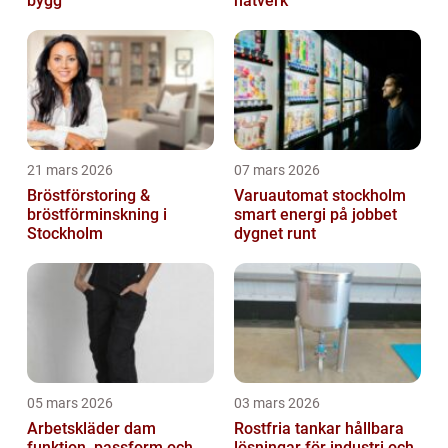
bygg
nätverk
21 mars 2026
07 mars 2026
Bröstförstoring &
Varuautomat stockholm
bröstförminskning i
smart energi på jobbet
Stockholm
dygnet runt
05 mars 2026
03 mars 2026
Arbetskläder dam
Rostfria tankar hållbara
funktion, passform och
lösningar för industri och