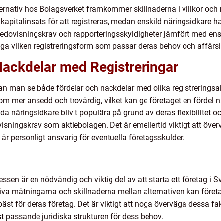
ernativ hos Bolagsverket framkommer skillnaderna i villkor och re
 kapitalinsats för att registreras, medan enskild näringsidkare ha
edovisningskrav och rapporteringsskyldigheter jämfört med ensk
ga vilken registreringsform som passar deras behov och affärsi
Nackdelar med Registreringar
kan man se både fördelar och nackdelar med olika registreringsalt
som mer ansedd och trovärdig, vilket kan ge företaget en fördel nä
a näringsidkare blivit populära på grund av deras flexibilitet o
isningskrav som aktiebolagen. Det är emellertid viktigt att över
 är personligt ansvarig för eventuella företagsskulder.
ssen är en nödvändig och viktig del av att starta ett företag i S
tativa mätningarna och skillnaderna mellan alternativen kan för
st för deras företag. Det är viktigt att noga överväga dessa fakt
t passande juridiska strukturen för dess behov.