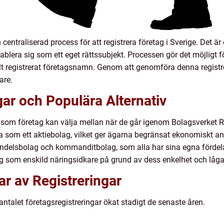
centraliserad process för att registrera företag i Sverige. Det är 
lera sig som ett eget rättssubjekt. Processen gör det möjligt för
t registrerat företagsnamn. Genom att genomföra denna registreri
are.
gar och Populära Alternativ
ar som företag kan välja mellan när de går igenom Bolagsverket 
rera som ett aktiebolag, vilket ger ägarna begränsat ekonomiskt an
 handelsbolag och kommanditbolag, som alla har sina egna fördela
a sig som enskild näringsidkare på grund av dess enkelhet och låg
ar av Registreringar
 antalet företagsregistreringar ökat stadigt de senaste åren.