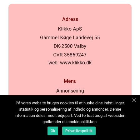
Adress
web:
www.klikko.dk
Menu
Annonsering
Om oss
På vores website bruges cookies til at huske dine indstillinger,
Cookies
statistik og personalisering af indhold og annoncer. Denne
information deles med tredjepart. Ved fortsat brug af websiden
Kontakta oss
godkender du cookiepolitikken.
Sitemap
Ok
Privatlivspolitik